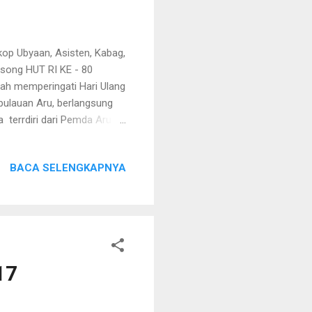
op Ubyaan, Asisten, Kabag,
gsong HUT RI KE - 80
dah memperingati Hari Ulang
pulauan Aru, berlangsung
 terrdiri dari Pemda Aru (di
n Pegawai Sekretariat
bu - Ibu PKK, OPD, OKP,
BACA SELENGKAPNYA
AKBP Albert Perwira Sihite.
asan pelabuan Yos Sudarso
g menyita perhatian
h
17