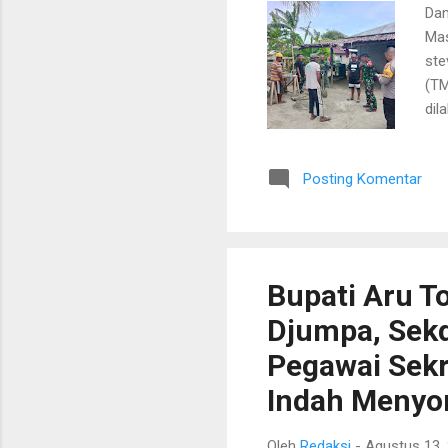
Dan
Mas
ste
(TM
dil
men
127
Posting Komentar
yan
lim
pen
dan
Bupati Aru T
Djumpa, Sekd
Pegawai Sekr
Indah Menyon
Oleh
Redaksi
-
Agustus 13,