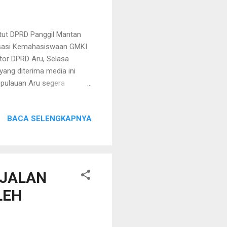
tut DPRD Panggil Mantan
nisasi Kemahasiswaan GMKI
tor DPRD Aru, Selasa
ang diterima media ini
pulauan Aru segera
 oleh mantan bupati dr.
MBON, UNIVERSITAS
BACA SELENGKAPNYA
CEPU. 2. DPRD Aru
tuk
merintahannya. 3. DPRD
n...
 JALAN
LEH