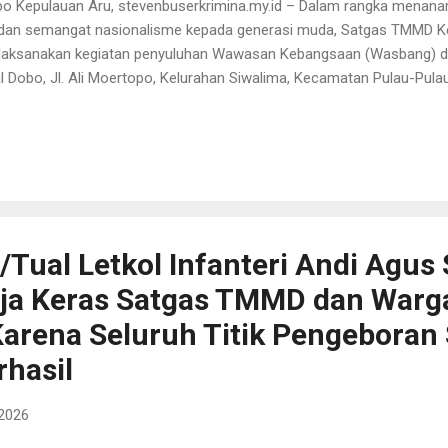
o Kepulauan Aru, stevenbuserkrimina.my.id – Dalam rangka menanamka
 dan semangat nasionalisme kepada generasi muda, Satgas TMMD K
aksanakan kegiatan penyuluhan Wawasan Kebangsaan (Wasbang) da
al Dobo, Jl. Ali Moertopo, Kelurahan Siwalima, Kecamatan Pulau-Pul
, Selasa (25/2/2026). Pelda Ridwan Tuanaya sebagai pembawa mate
menjelaskan pentingnya memahami Wawasan Kebangsaan sebagai l
satuan dan kesatuan bangsa. Selain itu, materi Bela Negara juga dit
ilaku warga negara yang dijiwai oleh kecintaan kepada NKRI berdasa
5. Pembawa materi menamahkan bahwa generasi muda memiliki per
jaga keutuhan bangsa di tengah tantangan globalisasi dan ...
Tual Letkol Infanteri Andi Agus 
rja Keras Satgas TMMD dan Warg
arena Seluruh Titik Pengebora
rhasil
 2026