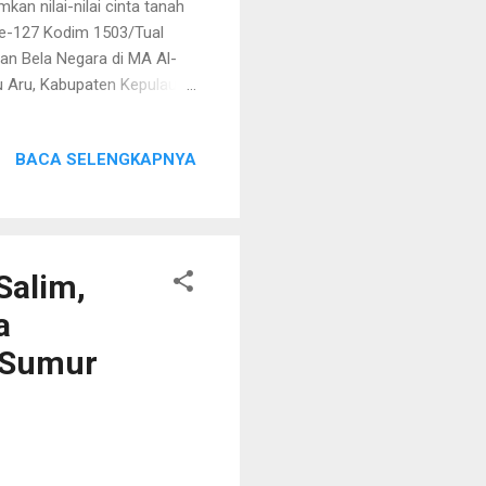
n nilai-nilai cinta tanah
e-127 Kodim 1503/Tual
n Bela Negara di MA Al-
au Aru, Kabupaten Kepulauan
ri. Dalam penyampaiannya,
andasan dalam menjaga
BACA SELENGKAPNYA
ekankan sebagai sikap dan
rkan Pancasila dan UUD
an strategis dalam
Salim,
a
n Sumur