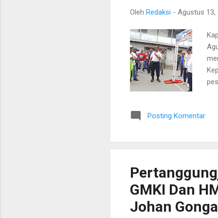
Oleh
Redaksi
-
Agustus 13,
Kap
Agu
mem
Kep
pes
Kab
Bri
Posting Komentar
Kap
dar
Keg
kab
Pertanggung
GMKI Dan HM
Johan Gonga