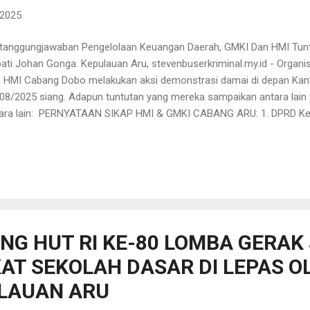
 2025
tanggungjawaban Pengelolaan Keuangan Daerah, GMKI Dan HMI Tun
ati Johan Gonga. Kepulauan Aru, stevenbuserkriminal.my.id - Orga
 HMI Cabang Dobo melakukan aksi demonstrasi damai di depan Kan
08/2025 siang. Adapun tuntutan yang mereka sampaikan antara lain y
ara lain: PERNYATAAN SIKAP HMI & GMKI CABANG ARU: 1. DPRD Ke
bentuk PANSUS untuk Penyelesaian Hutang daerah yang ditinggalkan
HAN GONGA, khususnya Hutang pada KAMPUS STIKES PASAPUA A
AHA EDUKASI MAKASSAR, KAMPUS IKOPIN BANDUNG & AKA MIGAS 
era memanggil dan Memeriksa mantan bupati dr Johan Gonga un
pertanggungjawabkan pengelolaan keuangan daerah pada masa pe
era memanggil Kepala DINAS PENDIDIKAN, PEMUDA & OLAH RAGA u
G HUT RI KE-80 LOMBA GERAK
AT SEKOLAH DASAR DI LEPAS O
LAUAN ARU