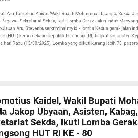
ati Aru Tomotius Kaidel, Wakil Bupati Mohammad Djumpa, Sekda Jak
 Pegawai Sekretariat Sekda, Ikuti Lomba Gerak Jalan Indah Menyon
ulauan Aru, Stevenbuserkriminal.my.id - lomba Kedua gerak jalan in
un (HUT) kemerdekaan Republik Indonesia (RI) tingkat kabupaten Ke
a hari Rabu (13/08/2025). Lomba yang diikuti kurang lebih 70 peserta
amnya ada Bupati, Wakil Bupati, Sekda dan Asisten Sekda, Kabag, da
da), 1 regu dari Polres Aru, 1 Regu dari Kejari, DPRD, Lanal, Brimob, I
AS, BUMN, Para Guru, RT/RW dan Mayarakat, dilepas oleh Kapolres 
iatan mulai jam 14.00 WIT atau jam 2 siang, dengan start dari kaw
o, tepatnya di Jl. Kapitan Malongi depan toko Elshadai. Kegiatan yan
yarakat kota Dobo dan sekit...
omotius Kaidel, Wakil Bupati M
a Jakop Ubyaan, Asisten, Kabag,
etariat Sekda, Ikuti Lomba Gerak
gsong HUT RI KE - 80