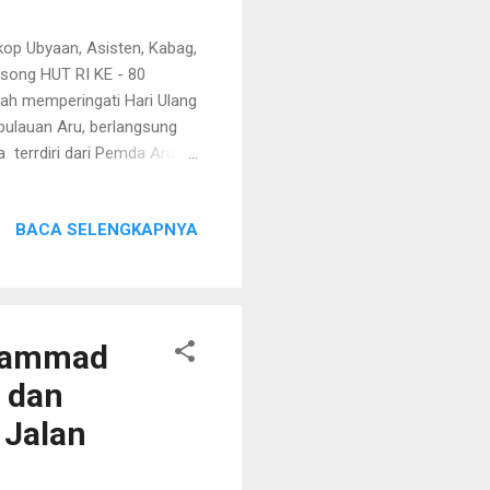
op Ubyaan, Asisten, Kabag,
gsong HUT RI KE - 80
dah memperingati Hari Ulang
pulauan Aru, berlangsung
 terrdiri dari Pemda Aru (di
n Pegawai Sekretariat
bu - Ibu PKK, OPD, OKP,
BACA SELENGKAPNYA
AKBP Albert Perwira Sihite.
asan pelabuan Yos Sudarso
g menyita perhatian
ohammad
 dan
 Jalan