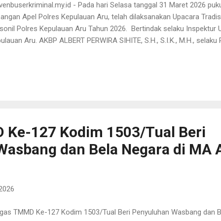
venbuserkriminal.my.id - Pada hari Selasa tanggal 31 Maret 2026 puku
angan Apel Polres Kepulauan Aru, telah dilaksanakan Upacara Tradi
sonil Polres Kepulauan Aru Tahun 2026. Bertindak selaku Inspektur
ulauan Aru. AKBP ALBERT PERWIRA SIHITE, S.H., S.I.K., M.H., selaku
res Kepulauan Aru AKP LEONARD SIWABESSY. S.Sos., dan Komanda
ulauan Aru. IPDA YULIANUS. RUMLAAN. Personil yang ikut dalam up
yangkari Polres Kepulauan Aru. - 1 Regu PJU Polres Kepulauan Aru.
res Kepulauan Aru. - 1 Regu Sat Polairud Polres Kepulauan Aru. - 1 
ulauan Aru. - 1 Regu Sat Staf Polres Kepulauan Aru. - 1 Regu Sat R
ulauan Aru....
 Ke-127 Kodim 1503/Tual Beri
asbang dan Bela Negara di MA A
 2026
gas TMMD Ke-127 Kodim 1503/Tual Beri Penyuluhan Wasbang dan Bel