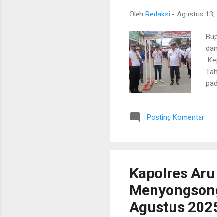
Oleh
Redaksi
-
Agustus 13,
Bup
dan
Kep
Tah
pad
dal
Sek
Posting Komentar
ORM
Keg
Dob
mas
Kapolres Aru
Menyongsong 
Agustus 202