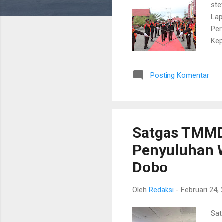
ste
Lap
Per
Kep
Pol
Kep
Posting Komentar
Bha
Pol
Kep
Kep
Satgas TMMD
Penyuluhan W
Dobo
Oleh
Redaksi
-
Februari 24,
Sat