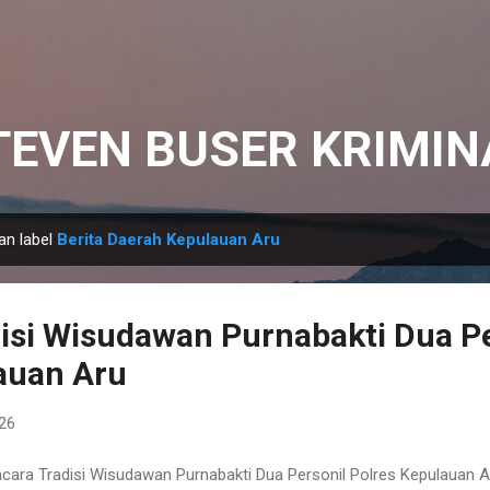
Langsung ke konten utama
TEVEN BUSER KRIMIN
an label
Berita Daerah Kepulauan Aru
isi Wisudawan Purnabakti Dua Pe
auan Aru
026
cara Tradisi Wisudawan Purnabakti Dua Personil Polres Kepulauan 