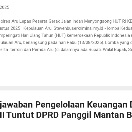
 2025
olres Aru Lepas Peserta Gerak Jalan Indah Menyongsong HUT RI KE 
stus 2025 Kepulauan Aru, Stevenbuserkriminal.my.id - lomba Kedua 
peringati Hari Ulang Tahun (HUT) kemerdekaan Republik Indonesia (
ulauan Aru, berlangsung pada hari Rabu (13/08/2025). Lomba yang di
erta terrdiri dari Pemda Aru (di dalamnya ada Bupati, Wakil Bupati, 
ag, dan Pegawai Sekretariat Sekda), 1 regu dari Polres Aru, 1 Regu dar
mob, Ibu - Ibu PKK, OPD, OKP, ORMAS, BUMN, Para Guru, RT/RW dan M
olres AKBP Albert Perwira Sihite. Kegiatan mulai jam 14.00 WIT atau
i kawasan pelabuan Yos Sudarso Dobo, tepatnya di Jl. Kapitan Malon
iatan yang menyita perhatian masyarakat kota Dobo dan sekitarnya, 
upate...
jawaban Pengelolaan Keuangan 
I Tuntut DPRD Panggil Mantan B