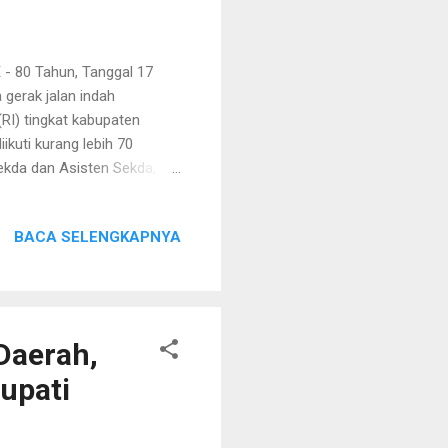
- 80 Tahun, Tanggal 17
gerak jalan indah
RI) tingkat kabupaten
ikuti kurang lebih 70
Sekda dan Asisten Sekda,
i Kejari, DPRD, Lanal,
ayarakat, dilepas oleh
BACA SELENGKAPNYA
 jam 2 siang, dengan start
gi depan toko Elshadai.
karena baru pertama kali di
Daerah,
upati