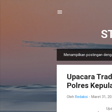
S
Menampilkan postingan deng
P
o
s
Upacara Trad
t
i
Polres Kepul
n
g
Oleh
Redaksi
-
Maret 31, 2
a
n
Upa