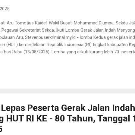
 2025
ati Aru Tomotius Kaidel, Wakil Bupati Mohammad Djumpa, Sekda Jak
 Pegawai Sekretariat Sekda, Ikuti Lomba Gerak Jalan Indah Menyon
ulauan Aru, Stevenbuserkriminal.my.id - lomba Kedua gerak jalan in
un (HUT) kemerdekaan Republik Indonesia (RI) tingkat kabupaten Ke
a hari Rabu (13/08/2025). Lomba yang diikuti kurang lebih 70 peserta
amnya ada Bupati, Wakil Bupati, Sekda dan Asisten Sekda, Kabag, da
da), 1 regu dari Polres Aru, 1 Regu dari Kejari, DPRD, Lanal, Brimob, I
AS, BUMN, Para Guru, RT/RW dan Mayarakat, dilepas oleh Kapolres 
iatan mulai jam 14.00 WIT atau jam 2 siang, dengan start dari kaw
o, tepatnya di Jl. Kapitan Malongi depan toko Elshadai. Kegiatan yan
yarakat kota Do...
 Lepas Peserta Gerak Jalan Inda
HUT RI KE - 80 Tahun, Tanggal 
5