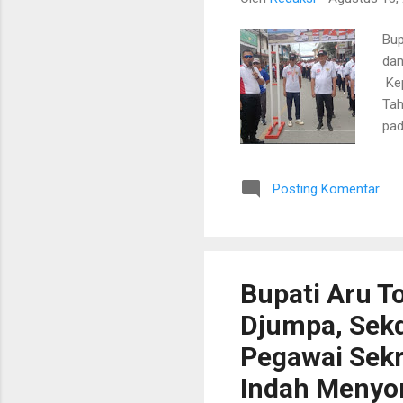
Bup
dan
Kep
Tah
pad
dal
Sek
Posting Komentar
ORM
Keg
Dob
mas
Bupati Aru T
Djumpa, Sekd
Pegawai Sekr
Indah Menyon