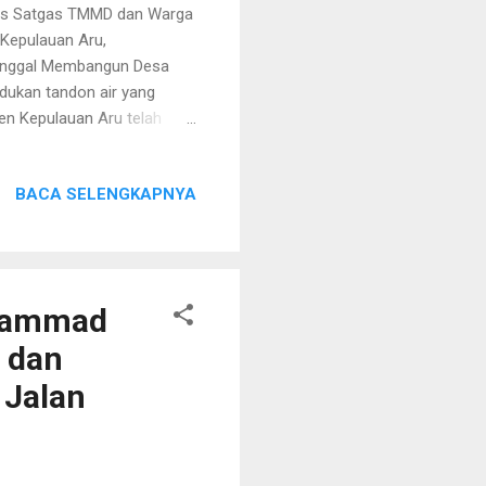
eras Satgas TMMD dan Warga
 Kepulauan Aru,
nunggal Membangun Desa
ukan tandon air yang
en Kepulauan Aru telah
elaku Dansatgas TMMD ke-
lima titik pengeboran sumur
BACA SELENGKAPNYA
bersih. “Alhamdulillah, dari
el Satgas fokus pada
tuk mendukung penampungan
ohammad
 dan
 Jalan