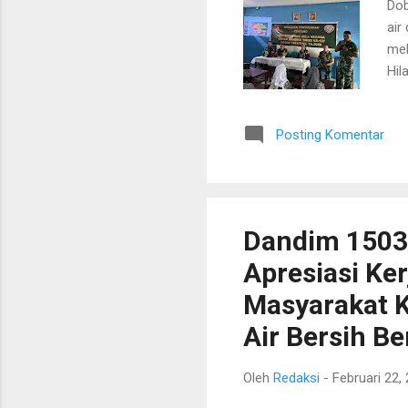
Dob
air
mel
Hil
Aru
ia 
Posting Komentar
per
per
194
men
Dandim 1503/
Apresiasi Ke
Masyarakat K
Air Bersih Be
Oleh
Redaksi
-
Februari 22,