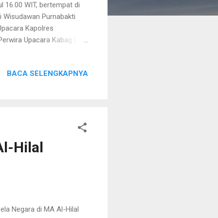
l 16.00 WIT, bertempat di
si Wisudawan Purnabakti
 Upacara Kapolres
 Perwira Upacara Kabag Log
n Upacara Pama Polres
acara dimaksud, - 1 Regu
BACA SELENGKAPNYA
 - 1 Regu Sat Samapta
Regu Sat Lantas Polres
eskrim dan Intelkam Polres
l-Hilal
a Negara di MA Al-Hilal