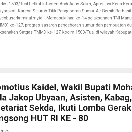
dim 1503/Tual Letkol Infanteri Andi Agus Salim, Apresiasi Kerja K
yarakat Karena Seluruh Titik Pengeboran Sumur Air Bersih Berhasil
venbuserkriminal.my.id - Memasuki hari ke-14 pelaksanaan TNI Ma
MD) ke-127, progres sasaran pengeboran sumur dan pembuatan dud
aksanakan Satgas TMMD ke-127 Kodim 1503/Tual di wilayah Kabupat
capai 60 persen, Senin (23/2/2026). Komandan Kodim 1503/Tual s
, Letkol Inf Andi Agussalim, S.I.P., M.I.P., menyampaikan bahwa dari 
g menjadi sasaran, seluruhnya telah berhasil mendapatkan sumber air 
a titik pengeboran sumur semuanya sudah keluar air. Saat ini person
gerjaan pembuatan dudukan tandon air sebagai tahap lanjutan un
 distribusi air kepada masyarakat,” ujar D...
omotius Kaidel, Wakil Bupati M
a Jakop Ubyaan, Asisten, Kabag,
etariat Sekda, Ikuti Lomba Gerak
gsong HUT RI KE - 80
 2025