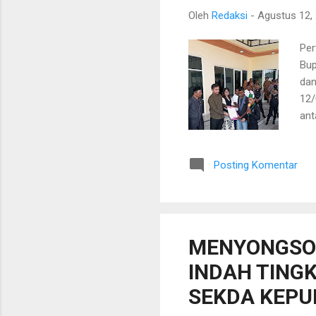
Oleh
Redaksi
-
Agustus 12,
Per
Bup
dan
12/
ant
mem
JO
Posting Komentar
GR
seg
mem
seg
MENYONGSON
INDAH TINGK
SEKDA KEPU