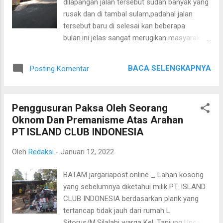
dilapangan jalan tersebut sudah banyak yang
Muh Fathkur rozi.Sekretaris; Ismail Wakil
rusak dan di tambal sulam,padahal jalan
Sekretaris Zakaria Bendahara ; Susilawati
tersebut baru di selesai kan beberapa
dan beberapa ketua bidang lainnya. Ketua
bulan.ini jelas sangat merugikan masyarakat
terpilih PJMI Provinsi Kepri terpilih, Muhamad
selaku pengguna jalan tersebut. padahal
Sukma Riko ditemui awak media
menelan dana yang cukup besar.kami
mengatakan, terpilihnya sebagai ketua PJMI
BACA SELENGKAPNYA
Posting Komentar
berharap agar pihak terkait dapat turun
Kepri merupakan sebuah amanah yang akan
kelapangan dan memeriksa pekerjaan
dilaksanakan dengan sebai...
tersebut.karna patut di duga Kelurahan
Penggusuran Paksa Oleh Seorang
Sagulung kota tersebut telah mengurangi
Oknom Dan Premanisme Atas Arahan
volume pekerjaan sehingga pembangunan
PT ISLAND CLUB INDONESIA
jalan rabat beton tersebut sudah banyak
yang rusak. ketika di konfirmasi di Kantor
Oleh
Redaksi
-
Januari 12, 2022
lurah Sagulung kota Lurah setempat belum
bisa di hubungi sampai berita ini terbit.(Desi)
BATAM jargariapost.online _ Lahan kosong
yang sebelumnya diketahui milik PT. ISLAND
CLUB INDONESIA berdasarkan plank yang
tertancap tidak jauh dari rumah L.
Sitorus/M.Silalahi warga Kel. Tanjung Uncang