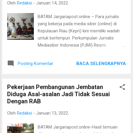
Oleh
Redaksi
-
Januari 14, 2022
Batam. Ketua PWI Kepri Bpk. Candra Ibrahim
sebagai Perwakilan Organisasi dan Asosiasi
BATAM Jargariapost.online – Para jurnalis
mengucapkan Selamat bergabung kepada
yang bekerja pada media siber (online) di
Kapolresta Barelang Kapolresta Barelang
Kepulauan Riau (Kepri) kini memiliki wadah
Kombes Pol Nughoro Tri N, SH, SIK, MH di
untuk berhimpun. Perkumpulan Jurnalis
Kota Batam yang adalah Kota Industri dan
Mediasiber Indonesia (PJMI) Resmi
tentu tugas yang akan bapak emban tidak
Terbentuk di Batam. Terbentuknya Organisasi
ringan kami menyambut baik kepada bpk.
Jurnalis yang berkedudukan pusat di Jakarta
Kapolresta Barelang, Mari bersinergi untuk
BACA SELENGKAPNYA
Posting Komentar
ini setelah digelar Rapat Tim Formatur
membangun Kota Batam menjadi lebih baik.
Pembentukan PJMI Provinsi Kepulauan Riau
Ucap Ketua PWI K...
yang dilaksanakan di bilangan Nagoya, Kopi
Pekerjaan Pembangunan Jembatan
Awaak, Kota Batam, Kepulauan Riau, Kamis
Diduga Asal-asalan Jadi Tidak Sesuai
13 Januari 2022. Rapat tersebut dihadiri
Dengan RAB
penerima mandat Muhammad Sukma Riko
beserta sejumlah jurnalis lainnya. Dari rapat
Oleh
Redaksi
-
Januari 13, 2022
tersebut disepakati terbentuknya PJMI
Provinsi Kepri dengan ketua Muhamad
BATAM Jargariapost.online-Hasil temuan
Sukma Riko, Wakil Ketua ; Zakaria S.E dan