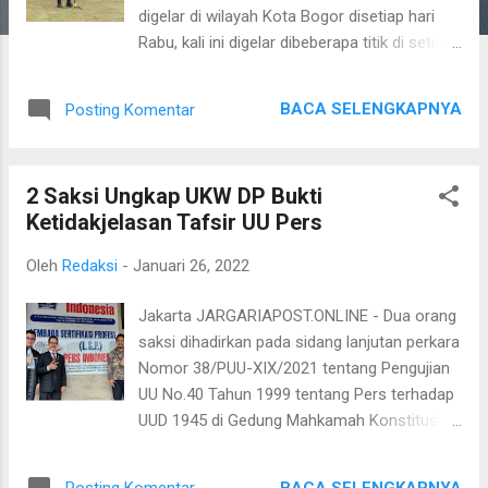
digelar di wilayah Kota Bogor disetiap hari
Rabu, kali ini digelar dibeberapa titik di setiap
Kecamatan, salah satunya di wilayah
Kecamatan Bogor Utara tepatnya di
BACA SELENGKAPNYA
Posting Komentar
Lapangan Kresna jl Kresna Raya RT 005/14
kelurahan Bantarjati Kecamatan Bogor Utara
Kota Bogor, Rabu (26/1). Dan kegiatan apel
2 Saksi Ungkap UKW DP Bukti
tiga pilar di Bogor Utara kali ini dipimpin oleh
Ketidakjelasan Tafsir UU Pers
Danrem 061/Sk Brigjen TNI Achmad Fauzi
S.I.P.,M.M. yang didampingi oleh Kolonel Inf
Oleh
Redaksi
-
Januari 26, 2022
Dr. Sigit Purwanto, S.I.P.(Kasiops Rem
061/Sk), Danramil Bogor Utara Kapten Arm
Jakarta JARGARIAPOST.ONLINE - Dua orang
Hermawan, Kompol Kuswaha (Kapolsek
saksi dihadirkan pada sidang lanjutan perkara
Bogor Utara) serta bapak Ricky selaku
Nomor 38/PUU-XIX/2021 tentang Pengujian
Camat Bogor Utara. Adapun personil apel
UU No.40 Tahun 1999 tentang Pers terhadap
yang terlibat adalah anggota Polresta Bogor
UUD 1945 di Gedung Mahkamah Konstitusi
kemudian para binmas Polsek Bogor Utara,
Jakarta, Rabu (26/1/2022) bicara tentang
para Babinsa Koramil Bogor Utara, lurah se
pelaksanaan Uji Komptensi Wartawan di
Kecamatan Bogor Utara, para RT dan para
BACA SELENGKAPNYA