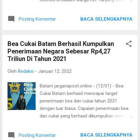
- Batu Aji, masih menimbulkan polemik
terkait status lahan belum diketahui pasti
BACA SELENGKAPNYA
Posting Komentar
siapa pemilik nya. Sementara warga yang
sudah lama menempati lokasi dikejutkan
oleh sejumlah oknum yang mengaku sebagai
Bea Cukai Batam Berhasil Kumpulkan
petugas atas perintah dari pihak PT.
Penerimaan Negara Sebesar Rp4,27
Tersebut, untuk mengosongkan lokasi lahan
Triliun Di Tahun 2021
tanpa disertai surat tugas dari pihak PT.
ISLAND CLUB INDONESIA. Pada 8 Januari
Oleh
Redaksi
-
Januari 12, 2022
2022 sekira pukul 9,00 pagi hari. Dari
pantauan beberapa LSM ( PIKAD ) dan
Batam jargariapost.online - (12/01) - Bea
wartawan di lokasi warga yang Menempati
Cukai Batam berhasil mencapai target
lahan tersebut ada tiga keluarga diantaranya
penerimaan bea dan cukai tahun 2021
keluarga Sitorus .Marbun dan Situmorang,
dengan luar biasa. Capaian penerimaan bea
tidak terima kedatangan dan perlakuan
dan cukai yang berhasil dikumpulkan meroket
sejumlah oknum yang mengaku suruhan
hingga 382,91% dari target yang telah
pihak PT. Dengan alasan bahwa yang
ditentukan. Total penerimaan bea dan cukai
mengaku Pemilik lahan belum memenuhi
BACA SELENGKAPNYA
Posting Komentar
yang dikumpulkan oleh Bea Cukai Batam