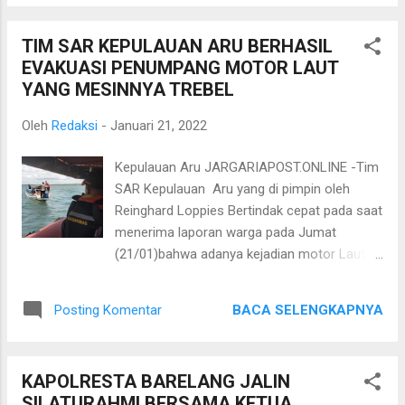
Pengurus Anak Cabang Partai Demokrat.
Acara yang dihadiri lebih dari 200 orang
TIM SAR KEPULAUAN ARU BERHASIL
tersebut dimulai pukul 13.30 WIB dan selesai
EVAKUASI PENUMPANG MOTOR LAUT
15.30 WIB sangat meriah dan sangat
YANG MESINNYA TREBEL
antusias pesertanya,karena sudah lama tidak
diadakan Konsolidasi secara langsung
Oleh
Redaksi
-
Januari 21, 2022
dikarenakan wabah pandemi covid-19. DPC
Boyolali yang dipimpin oleh Dwi Purwanto
Kepulauan Aru JARGARIAPOST.ONLINE -Tim
atau yang kerap disapa Baygon tersebut juga
SAR Kepulauan Aru yang di pimpin oleh
sangat siap maju mencalonkan diri sebagai
Reinghard Loppies Bertindak cepat pada saat
Caleg DPR RI 2024 dari Partai berlambang
menerima laporan warga pada Jumat
Mercy tersebut sangat optimis menang dan
(21/01)bahwa adanya kejadian motor Laut
bisa meraih banyak kursi DPRD Boyolali dan
yang mati mesin di laut sekitar desa Nafar
Optimis bisa menjadi wakil rakyat di Senayan
kecamatan Pulau-Pulau Aru. Laporan di
nanti 2024. Dengan yel- yel Demokrat
BACA SELENGKAPNYA
Posting Komentar
terima Oleh Tim SAR pada pukul 12-03 waktu
Siap,Demokrat Setia Demokrat
setempat dan langsung di tindak
Jaya,Jaya,Jaya DPC Demokrat Boyolali sia...
cepat,Loppies dengan 4 rekan lainnya di
KAPOLRESTA BARELANG JALIN
dampingi oleh salah 1 pihak dari keluarga
SILATURAHMI BERSAMA KETUA