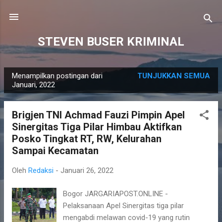
Langsung ke konten utama
STEVEN BUSER KRIMINAL
Menampilkan postingan dari
TUNJUKKAN SEMUA
P
Januari, 2022
o
s
Brigjen TNI Achmad Fauzi Pimpin Apel
t
Sinergitas Tiga Pilar Himbau Aktifkan
i
Posko Tingkat RT, RW, Kelurahan
n
Sampai Kecamatan
g
Oleh
Redaksi
-
Januari 26, 2022
a
n
Bogor JARGARIAPOST.ONLINE -
Pelaksanaan Apel Sinergitas tiga pilar
mengabdi melawan covid-19 yang rutin