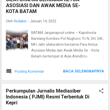
korban langsung menuju lokasi sesuai
ASOSIASI DAN AWAK MEDIA SE-
dengan laporan yang di terima. Saat tiba di
KOTA BATAM
laut desa Nafar motor yang berukuran kecil
itu telah di evakuasi lebih awal oleh warga
Oleh
Redaksi
-
Januari 14, 2022
desa Nafar dan beberapa orang dari
penumpang motor tersebut sudah di angkut
BATAM Jargariapost.online – Kapolresta
dengan kendaran laut ke desa nafar,Tim SAR
Barelang Kombes Pol Nughoro Tri N, SH, SIK,
mengevakuasi motor tersebut di bantu oleh
MH Jalin silaturahmi bersama Para Ketua
warga setempat menuju desa Nafar.
Asosiasi Media dan Awak Media Se - Kota
Penumpang motor tersebut berjumlah 9
Batam bertempat di Aula Anindhita
orang 7 orang di antaranya laki dan 2 lainnya
Mapolresta Barelang. Sabtu (15/01/2022)
perempuan yang berasal dari desa muray
Kegiatan tersebut di hadiri oleh Kapolresta
kecamatan Aru Tengah yang melakukan
BACA SELENGKAPNYA
Posting Komentar
Barelang Kombes Pol Nughoro Tri N, SH, SIK,
perjalanan dari desa Juring Kecamatan aru
MH, Wakapolresta Barelang AKBP Junoto,
sel...
SIK, PJU Polresta Barelang, Kapolsek Jajaran
Perkumpulan Jurnalis Mediasiber
Polresta Barelang, Ketua PWI Kepri Bpk.
Indonesia ( PJMI) Resmi Terbentuk Di
Candra Ibrahim, Ketua IJTI Ibu. Gusti
Kepri
Yennosa, Ketua SMSI Bpk. Indra Helmi, serta
Rekan Media Cetak, online dan TV Se – Kota