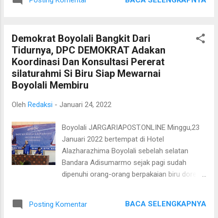
Posting Komentar
Dewan Pers merupakan bukti terjadinya
RW Bogor Utara, Bakesbangpol Bogor Utara
ketidakjelasan tafsir Undang-Undang Pers.
serta Satpol PP Bogor Utara. Pada
Saksi Dedik Sugianto selaku Ketua Umum
sambutannya kali ini Danrem menyamp...
Demokrat Boyolali Bangkit Dari
organisasi pers Sindikat Wartawan Indonesia
Tidurnya, DPC DEMOKRAT Adakan
menjelaskan kepada Majelis Hakim MK
Koordinasi Dan Konsultasi Pererat
mengenai kerugian konstitusionalitas
silaturahmi Si Biru Siap Mewarnai
organisasi pers akibat ketidakjelasan tafsir
Boyolali Membiru
Pasal 15 Ayat (2) huruf f dan Ayat (5).
Karena kesalahan tafsir tentang UU Pers
Oleh
Redaksi
-
Januari 24, 2022
tersebut menyebabkan kesepakatan
organisasi-organisasi pers pada tahun 2006
Boyolali JARGARIAPOST.ONLINE Minggu,23
tentang peraturan standar organisasi
Januari 2022 bertempat di Hotel
wartawan dijadikan Dewan Pers menjadi
Alazharazhima Boyolali sebelah selatan
Peraturan Dewan Pers. “Akibatnya kami yang
Bandara Adisumarmo sejak pagi sudah
mendirikan organisasi pers sesudah tahun
dipenuhi orang-orang berpakaian biru doreng
2006 itu kehilangan kesempatan membuat
Satgas Rajawali dan dari pengurus DPC
peraturan pers. Seharusnya kesepakatan
Partai Demokrat Boyolali, ratusan peserta
bersama itu menjadi peraturan masing-m...
BACA SELENGKAPNYA
Posting Komentar
yang hadir dari 22 kecamatan perwakilan