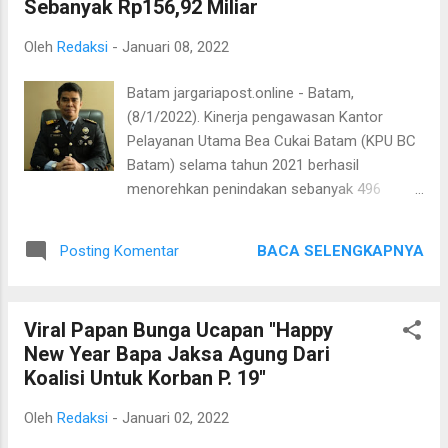
Sebanyak Rp156,92 Miliar
tanggal 07 Januari 2022 sekira Pukul 04.45
Wib, bertempat di Jembatan Kampung Baru,
Oleh
Redaksi
-
Januari 08, 2022
Jorong Aek Napal, Kenagarian Batahan,
Kecamatan Ranah Batahan, Kabupaten
Batam jargariapost.online - Batam,
Pasaman Barat. Dalam ungkap perkara
(8/1/2022). Kinerja pengawasan Kantor
Narkotika jenis ganja tersebut tim Opsnal
Pelayanan Utama Bea Cukai Batam (KPU BC
Satresnarkoba Polres Pasaman Barat yang
Batam) selama tahun 2021 berhasil
dipimpin oleh AKP Eri Yanto, S.H tersebut,
menorehkan penindakan sebanyak 496
mengamankan 4 orang tersangka yaitu LS
penindakan. Dari 496 penindakan tersebut,
(28), DA (30), JB (40) serta DAN (32) yang
estimasi nilai barang hasil penindakan
kesemuanya memiliki peran yang berbeda-
BACA SELENGKAPNYA
Posting Komentar
sebesar Rp156,92 miliar dengan potensi
beda dalam perkara Narkotika ini. Menurut Eri
kerugian negara sebesar Rp63,81 miliar.
Yanto bar...
“Apabila dirata-rata 496 penindakan setahun
Viral Papan Bunga Ucapan ''Happy
maka setiap harinya Bea Cukai Batam
New Year Bapa Jaksa Agung Dari
melakukan penindakan sebanyak 1,35 kali
Koalisi Untuk Korban P. 19''
penindakan, artinya Bea Cukai Batam tiada
hari tanpa melaksanakan penindakan atau
Oleh
Redaksi
-
Januari 02, 2022
dalam hal ini menjalankan tugas