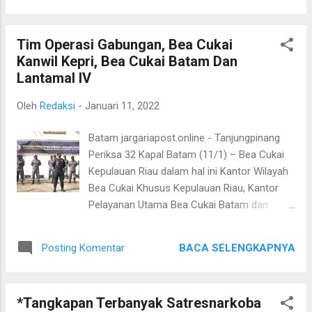
Permintaan warga. " Saya tidak bisa Berkata
yaitu sebanyak Rp1,09 triliun. Selain
apa-apa pak, sekalipun kalian harus me...
penerimaan bea dan cukai, terkumpul juga
Tim Operasi Gabungan, Bea Cukai
penerimaan perpajakan sebesar Rp3,18 triliun
Kanwil Kepri, Bea Cukai Batam Dan
sehingga total penerimaan negara yang
Lantamal IV
dikumpulkan oleh Bea Cukai Batam sebesar
Rp4,27 triliun. “Target penerimaan bea dan
Oleh
Redaksi
-
Januari 11, 2022
cukai tahun 2021 sebesar Rp284,90 miliar
sebenarnya sudah berhasil kita capai lebih
Batam jargariapost.online - Tanjungpinang
dari 100% pada bulan Mei. Tetapi kita terus
Periksa 32 Kapal Batam (11/1) – Bea Cukai
memaksimalkan penerimaan negara hingga
Kepulauan Riau dalam hal ini Kantor Wilayah
akhir tahun,” jelas Kepala Kantor Pelayanan
Bea Cukai Khusus Kepulauan Riau, Kantor
Utama Bea Cukai Batam, Ambang Priyonggo.
Pelayanan Utama Bea Cukai Batam dan
Jika dibandingkan dengan penerimaan bea
Pangkalan sarana Operasi Bea Cukai Batam
dan cukai pada tahun 2020, penerimaan Bea
telah melaksanakan Operasi Gabungan
Cukai Batam tahun 2021 meningkat sebesar
BACA SELENGKAPNYA
Posting Komentar
Lancang Kuning – 21 bersama Lantamal IV
261,84% atau melonjak Rp789,40 miliar.
selama dua pekan. Kegiatan tersebut dimulai
Capaian penerimaan b...
tanggal 27 Desember 2021 dan resmi ditutup
*Tangkapan Terbanyak Satresnarkoba
pada 10 Januari 2021 di Dermaga Fasharkan