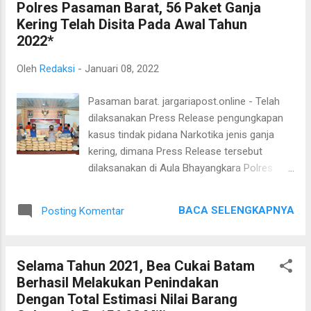
Polres Pasaman Barat, 56 Paket Ganja
Mentigi Tanjung Uban, Bintan. Pada operasi
Kering Telah Disita Pada Awal Tahun
bersama ini telah dilaksanakan pemeriksaan
2022*
terhadap kapal-kapal yang melintas di lokasi
perairan yang menjadi target operasi.
Oleh
Redaksi
-
Januari 08, 2022
Sebanyak 32 kapal telah diperiksa dengan
rincian 23 kapal oleh tim patroli dari Lantamal
Pasaman barat. jargariapost.online - Telah
IV dan 9 kapal oleh tim patroli Bea Cukai
dilaksanakan Press Release pengungkapan
Kepulauan Riau. Tim patroli gabungan
kasus tindak pidana Narkotika jenis ganja
memastikan kapal-kapal yang melintas di
kering, dimana Press Release tersebut
wilayah perairan lokasi patroli telah
dilaksanakan di Aula Bhayangkara Polres
memenuhi kewajiban dan sesuai dengan
Pasaman Barat Polda Sumbar, Sabtu
prosedur yang seharusnya. “Kegiatan operasi
(08/1/2022). Kegiatan ini dipimpin oleh
bersama ini secara langsung maupun tidak
BACA SELENGKAPNYA
Posting Komentar
Kasatresnarkoba AKP Eri Yanto, S.H dan
langsung memi...
didampingi oleh Kabag Sumda KOMPOL
Muzhendra, S.H., M.H serta Kasi Propam
Selama Tahun 2021, Bea Cukai Batam
Polres Pasaman Barat IPTU Ralim.
Berhasil Melakukan Penindakan
Pengungkapan tindak pidana Narkotika jenis
Dengan Total Estimasi Nilai Barang
ganja tersebut terjadi pada hari Jumat