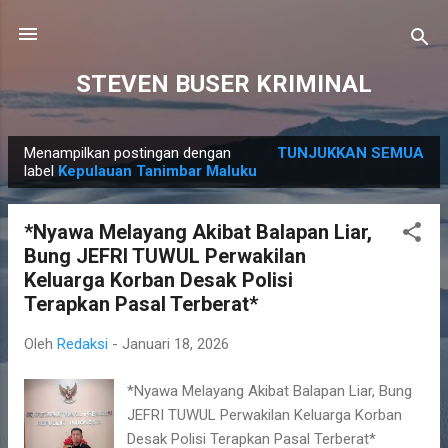
Langsung ke konten utama
STEVEN BUSER KRIMINAL
Menampilkan postingan dengan
TUNJUKKAN SEMUA
P
label
Kepulauan Tanimbar Maluku
o
s
*Nyawa Melayang Akibat Balapan Liar,
t
Bung JEFRI TUWUL Perwakilan
i
Keluarga Korban Desak Polisi
n
Terapkan Pasal Terberat*
g
Oleh
Redaksi
-
Januari 18, 2026
a
n
*Nyawa Melayang Akibat Balapan Liar, Bung
JEFRI TUWUL Perwakilan Keluarga Korban
Desak Polisi Terapkan Pasal Terberat*