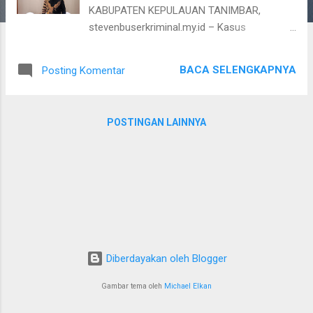
KABUPATEN KEPULAUAN TANIMBAR,
stevenbuserkriminal.my.id – Kasus
kecelakaan lalu lintas (lakalantas) maut
akibat balapan liar yang mengakibatkan
BACA SELENGKAPNYA
Posting Komentar
hilangnya nyawa seseorang terjadi di
Kecamatan Tanimbar Utara dan kini menjadi
sorotan tajam publik. Peristiwa tragis
POSTINGAN LAINNYA
tersebut terjadi pada 11 Januari 2026 sekitar
pukul 01.25 WIT, bertempat di Jembatan
Penyeberangan Wear Arafura, Larat,
Kecamatan Tanimbar Utara. Informasi
kejadian tersebut telah disampaikan
langsung oleh Kapolsek Tanimbar Utara,
IPTU Efer Fasse, yang membenarkan adanya
kecelakaan maut yang diduga kuat berawal
Diberdayakan oleh Blogger
dari aksi balapan liar di jalan umum. Korban
meninggal dunia diketahui bernama Riki
Gambar tema oleh
Michael Elkan
Karmela (33), warga Desa Ridool, Kecamatan
Tanimbar Utara. Korban dinyatakan